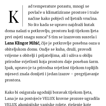
ad temperature porastu, mnogi se
K
povlače u klimatizirane prostore i traže
načine kako pobjeći od ljetnih vrućina.
No što kada se upravo najdraži kutak
doma nalazi u potkrovlju, prostoru koji tijekom ljeta
prvi osjeti snagu sunca? S tim se izazovom susrela i
Lana Klingor Mihić,
čije je potkrovlje posebna oaza u
obiteljskom domu. Ondje se kuha, druži, provodi
vrijeme s obitelji i prijateljima, ali i uživa u obilju
prirodne svjetlosti koja prostoru daje poseban šarm.
Ipak, upravo je ta prirodna svjetlost tijekom toplijih
mjeseci znala donijeti i jedan izazov – pregrijavanje
prostora.
Kako bi osigurala ugodniji boravak tijekom ljeta,
Lana je na postojeće VELUX krovne prozore ugradila
VELUX aluminijske vanjske rolete, rješenje koje