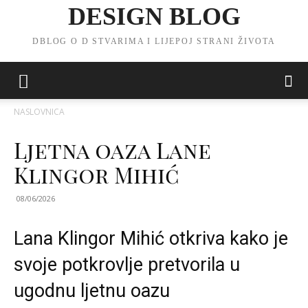
DESIGN BLOG
DBLOG O D STVARIMA I LIJEPOJ STRANI ŽIVOTA
NASLOVNICA
Ljetna oaza Lane
Klingor Mihić
08/06/2026
Lana Klingor Mihić otkriva kako je
svoje potkrovlje pretvorila u
ugodnu ljetnu oazu