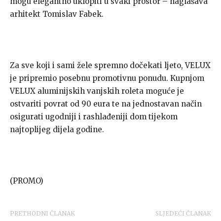
mogu elegantno uklopiti u svaki prostor – naglašava
arhitekt Tomislav Fabek.
Za sve koji i sami žele spremno dočekati ljeto, VELUX
je pripremio posebnu promotivnu ponudu. Kupnjom
VELUX aluminijskih vanjskih roleta moguće je
ostvariti povrat od 90 eura te na jednostavan način
osigurati ugodniji i rashlađeniji dom tijekom
najtoplijeg dijela godine.
(PROMO)
PRETHODNI ČLANAK
SLJEDEĆI ČLANAK