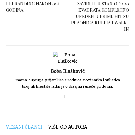
REBRANDING NAKON 90+
ZAVIRITE U STAN OD 100
GODINA
KVADRATA KOMPLETNO
UREĐEN U PRIMI. HIT SU
PRAONICA RUBLJA I WALK-
IN
Boba Blašković
mama, supruga, prijateljica, urednica, novinarka i stilistica
brojnih lifestyle izdanja o dizajnu i uređenju doma.
VEZANI ČLANCI
VIŠE OD AUTORA