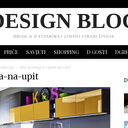
DESIGN BLO
DBLOG O D STVARIMA I LIJEPOJ STRANI ŽIVOTA
PRIČE
SAVJETI
SHOPPING
D GOSTI
DGR
OSPECIJAL
IKEA-KUHINJA-5-CIJENA-NA-UPIT
a-na-upit
D