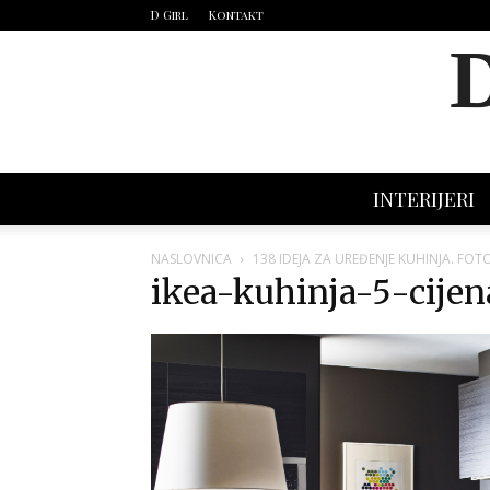
D Girl
Kontakt
INTERIJERI
NASLOVNICA
138 IDEJA ZA UREĐENJE KUHINJA. FOT
ikea-kuhinja-5-cijen