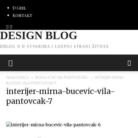
D Girl
Kontakt
DESIGN BLOG
DBLOG O D STVARIMA I LIJEPOJ STRANI ŽIVOTA
NASLOVNICA
BOHO-CHIC NA PANTOVČAKU
INTERIJER-MIRNA-
BUCEVIC-VILA-PANTOVCAK-7
interijer-mirna-bucevic-vila-
pantovcak-7