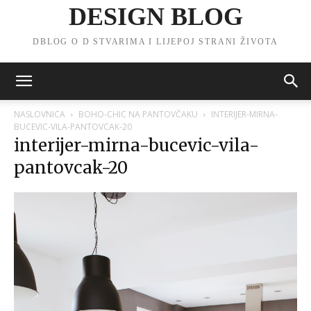
DESIGN BLOG
DBLOG O D STVARIMA I LIJEPOJ STRANI ŽIVOTA
NASLOVNICA
BOHO-CHIC NA PANTOVČAKU
INTERIJER-MIRNA-
BUCEVIC-VILA-PANTOVCAK-20
interijer-mirna-bucevic-vila-
pantovcak-20