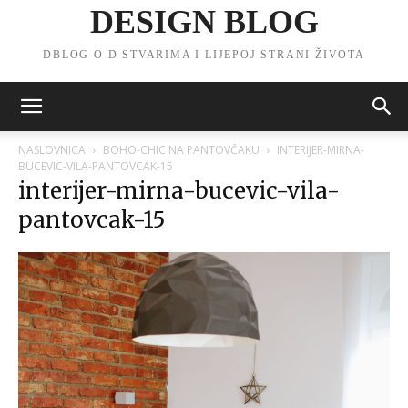
DESIGN BLOG
DBLOG O D STVARIMA I LIJEPOJ STRANI ŽIVOTA
NASLOVNICA
BOHO-CHIC NA PANTOVČAKU
INTERIJER-MIRNA-
BUCEVIC-VILA-PANTOVCAK-15
interijer-mirna-bucevic-vila-
pantovcak-15