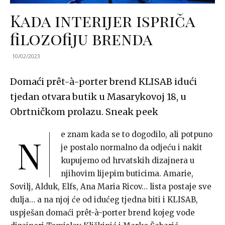
Kada interijer ispriča
filozofiju brenda
10/02/2023
Domaći prêt-à-porter brend KLISAB idući
tjedan otvara butik u Masarykovoj 18, u
Obrtničkom prolazu. Sneak peek
e znam kada se to dogodilo, ali potpuno
N
je postalo normalno da odjeću i nakit
kupujemo od hrvatskih dizajnera u
njihovim lijepim buticima. Amarie,
Sovilj, Alduk, Elfs, Ana Maria Ricov… lista postaje sve
dulja… a na njoj će od idućeg tjedna biti i KLISAB,
uspješan domaći prêt-à-porter brend kojeg vode