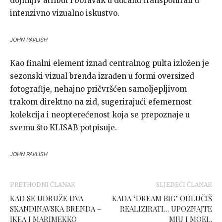
dojmljiv atribut i boravak u dućanu transponirali u
intenzivno vizualno iskustvo.
JOHN PAVLISH
Kao finalni element iznad centralnog pulta izložen je
sezonski vizual brenda izrađen u formi oversized
fotografije, nehajno pričvršćen samoljepljivom
trakom direktno na zid, sugerirajući efemernost
kolekcija i neopterećenost koja se prepoznaje u
svemu što KLISAB potpisuje.
JOHN PAVLISH
PRETHODNI ČLANAK
SLJEDEĆI ČLANAK
KAD SE UDRUŽE DVA
KADA ‘DREAM BIG’ ODLUČIŠ
SKANDINAVSKA BRENDA –
REALIZIRATI… UPOZNAJTE
IKEA I MARIMEKKO
MIU I MOEL.