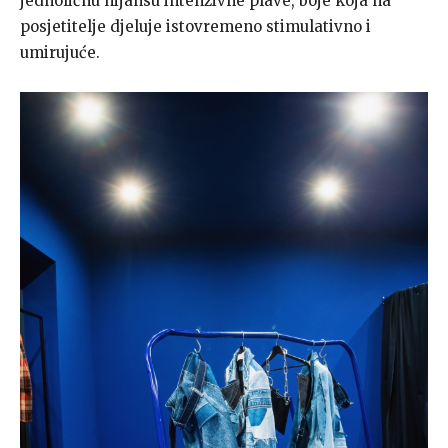
jednoličnu nijansu intenzivne plave, boje koja na
posjetitelje djeluje istovremeno stimulativno i
umirujuće.