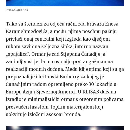
JOHN PAVLISH
Tako su štenderi za odjeću ručni rad bravara Enesa
Karamehmedovića, a među njima posebnu pažnju
privlači onaj centralni koji izgleda kao dječjom
rukom savijena željezna šipka, interno nazvan
„spajalica“. Ormar je rad Stjepana Čanađije, a
zanimljivost je da mu ovo nije prvi angažman na
realizaciji modnih dućana. Među klijentima koji su ga
prepoznali je i britanski Burberry za kojeg je
Čanađijnim radom opremljeno preko 30 lokacija u
Europi, Aziji i Sjevernoj Americi. U KLISAB dućanu
izradio je minimalistički ormar s otvorenim policama
presvučen hrastom, toplim materijalom koji
uokviruje izloženi asesoar brenda.