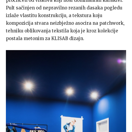
pročišćen od viškova koji nosi dominantan karakter.
Pult sačinjen od nepravilno rezanih dasaka pogledu
izlaže vlastitu konstrukciju, a tekstura koju
kompozicija stvara neizbježno asocira na patchwork,
tehniku oblikovanja tekstila koja je kroz kolekcije
postala metonim za KLISAB dizajn.