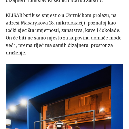
dizajneri Tomislav Kliškinić i Marko Šabarić.
KLISAB butik se smjestio u Obrtničkom prolazu, na
adresi Masarykova 18, mikrolokaciji poznatoj kao
točki sjecišta umjetnosti, zanatstva, kave i čokolade.
On će biti ne samo mjesto za kupovinu domaće mode
već i, prema riječima samih dizajnera, prostor za
druženje.