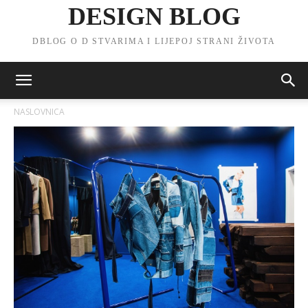
DESIGN BLOG
DBLOG O D STVARIMA I LIJEPOJ STRANI ŽIVOTA
NASLOVNICA