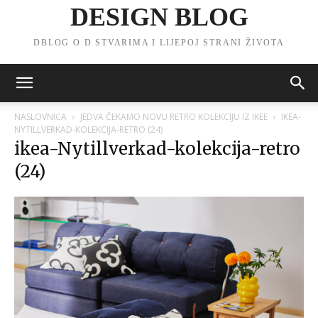
DESIGN BLOG
DBLOG O D STVARIMA I LIJEPOJ STRANI ŽIVOTA
NASLOVNICA
JEDVA ČEKAMO NOVU RETRO KOLEKCIJU IZ IKEE
IKEA-
NYTILLVERKAD-KOLEKCIJA-RETRO (24)
ikea-Nytillverkad-kolekcija-retro
(24)