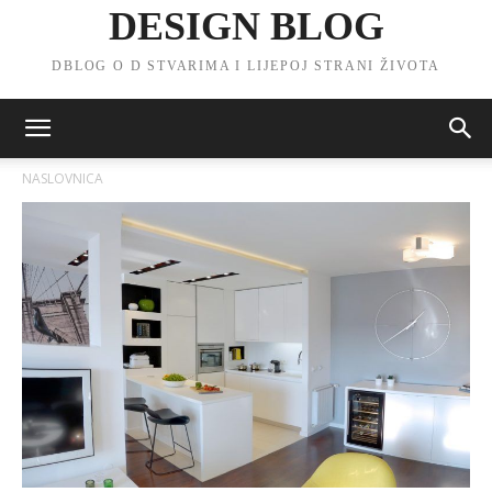
DESIGN BLOG
DBLOG O D STVARIMA I LIJEPOJ STRANI ŽIVOTA
NASLOVNICA