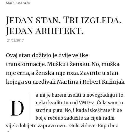
MATEJ MATAJA
Jedan stan. Tri izgleda.
Jedan arhitekt.
21/02/2017
Ovaj stan doživio je dvije velike
transformacije. Mušku i žensku. No, muška
nije crna, a ženska nije roza. Zavirite u stan
kojega su uređivali Martina i Robert Križnjak
a mi je barem useliti u novogradnju i to
D
neku kvalitetnu od VMD-a. Čula sam to
stotinu puta. No, i kada iskeširate ili se
bolje rečeno zadužite za cijeli radni
vijek dobijete zapravo ovo… Gole zidove. Rupu bez