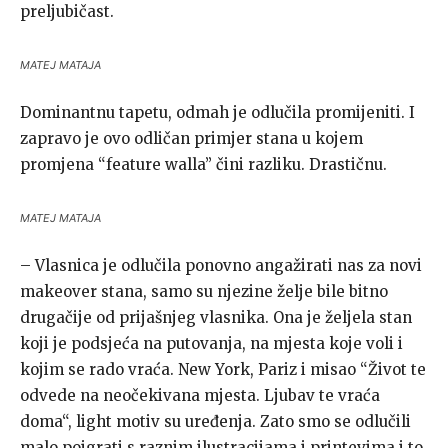
preljubičast.
MATEJ MATAJA
Dominantnu tapetu, odmah je odlučila promijeniti. I
zapravo je ovo odličan primjer stana u kojem
promjena “feature walla” čini razliku. Drastičnu.
MATEJ MATAJA
– Vlasnica je odlučila ponovno angažirati nas za novi
makeover stana, samo su njezine želje bile bitno
drugačije od prijašnjeg vlasnika. Ona je željela stan
koji je podsjeća na putovanja, na mjesta koje voli i
kojim se rado vraća. New York, Pariz i misao “Život te
odvede na neočekivana mjesta. Ljubav te vraća
doma“, light motiv su uređenja. Zato smo se odlučili
malo poigrati s raznim ilustracijama i printevima i to