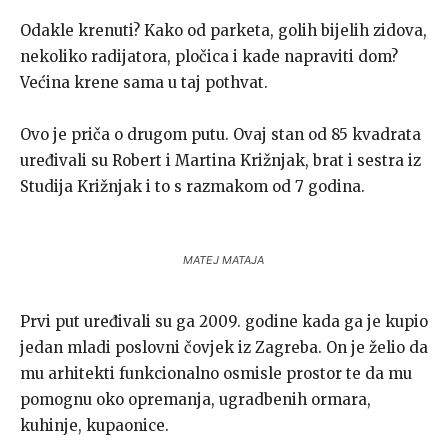
Odakle krenuti? Kako od parketa, golih bijelih zidova,
nekoliko radijatora, pločica i kade napraviti dom?
Većina krene sama u taj pothvat.
Ovo je priča o drugom putu. Ovaj stan od 85 kvadrata
uređivali su Robert i Martina Križnjak, brat i sestra iz
Studija Križnjak i to s razmakom od 7 godina.
MATEJ MATAJA
Prvi put uređivali su ga 2009. godine kada ga je kupio
jedan mladi poslovni čovjek iz Zagreba. On je želio da
mu arhitekti funkcionalno osmisle prostor te da mu
pomognu oko opremanja, ugradbenih ormara,
kuhinje, kupaonice.