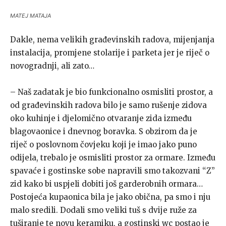
MATEJ MATAJA
Dakle, nema velikih građevinskih radova, mijenjanja
instalacija, promjene stolarije i parketa jer je riječ o
novogradnji, ali zato…
– Naš zadatak je bio funkcionalno osmisliti prostor, a
od građevinskih radova bilo je samo rušenje zidova
oko kuhinje i djelomično otvaranje zida između
blagovaonice i dnevnog boravka. S obzirom da je
riječ o poslovnom čovjeku koji je imao jako puno
odijela, trebalo je osmisliti prostor za ormare. Između
spavaće i gostinske sobe napravili smo takozvani “Z”
zid kako bi uspjeli dobiti još garderobnih ormara…
Postojeća kupaonica bila je jako obična, pa smo i nju
malo sredili. Dodali smo veliki tuš s dvije ruže za
tuširanje te novu keramiku, a gostinski wc postao je