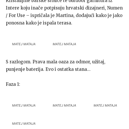
Kristalijine barske stolice te outdoor garnitura iz
Intere koju inače potpisuju hrvatski dizajneri, Numen
/ For Use – ispričala je Martina, dodajući kako je jako
ponosna kako je ispala terasa.
MATEJ MATAJA
MATEJ MATAJA
S razlogom. Prava mala oaza za odmor, užitaj,
punjenje baterija. Evo i ostatka stana…
Faza 1:
MATEJ MATAJA
MATEJ MATAJA
MATEJ MATAJA
MATEJ MATAJA