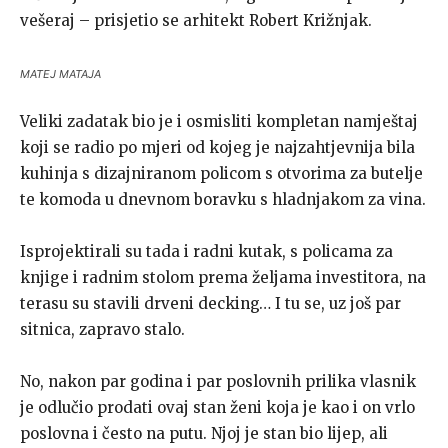
vešeraj – prisjetio se arhitekt Robert Križnjak.
MATEJ MATAJA
Veliki zadatak bio je i osmisliti kompletan namještaj
koji se radio po mjeri od kojeg je najzahtjevnija bila
kuhinja s dizajniranom policom s otvorima za butelje
te komoda u dnevnom boravku s hladnjakom za vina.
Isprojektirali su tada i radni kutak, s policama za
knjige i radnim stolom prema željama investitora, na
terasu su stavili drveni decking… I tu se, uz još par
sitnica, zapravo stalo.
No, nakon par godina i par poslovnih prilika vlasnik
je odlučio prodati ovaj stan ženi koja je kao i on vrlo
poslovna i često na putu. Njoj je stan bio lijep, ali