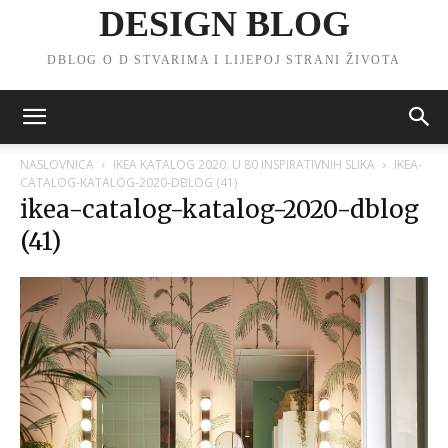
DESIGN BLOG
DBLOG O D STVARIMA I LIJEPOJ STRANI ŽIVOTA
NASLOVNICA
IKEA KATALOG 2020. U 80 INSPIRATIVNIH SLIKA
IKEA-
CATALOG-KATALOG-2020-DBLOG (41)
ikea-catalog-katalog-2020-dblog
(41)