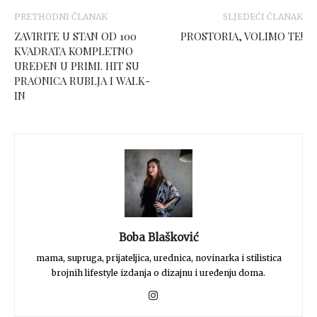
PRETHODNI ČLANAK
SLJEDEĆI ČLANAK
ZAVIRITE U STAN OD 100
PROSTORIA, VOLIMO TE!
KVADRATA KOMPLETNO
UREĐEN U PRIMI. HIT SU
PRAONICA RUBLJA I WALK-
IN
Boba Blašković
mama, supruga, prijateljica, urednica, novinarka i stilistica
brojnih lifestyle izdanja o dizajnu i uređenju doma.