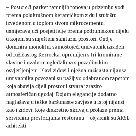
– Postojeći parket tamnijih tonova u prizemlju vodi
prema polukružnom keramičkom zidu i stubištu
izvedenom u toplom sivom mikrocementu,
usmjeravajući posjetitelje prema podrumskom dijelu
u kojem su smješteni sanitarni prostori. Ondje
dominira monolitni samostojeći umivaonik izrađen
od ružičastog Kerrocka, opremljen s tri kromirane
slavine i ovalnim ogledalima s pozadinskim
osvjetljenjem. Plavi zidovi i nježna ružičasta nijansa
umivaonika povezani su pažljivo odabranom tapetom
koja obavija cijeli prostor i stvara izrazito
atmosferičan ugođaj. Dojam elegancije dodatno
naglašavaju teške baršunaste zavjese u istoj nijansi
kao i zidovi, koje diskretno skrivaju prolaze prema
servisnim prostorijama restorana – objasnili su AKSL
arhitekti.