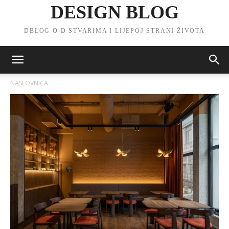
DESIGN BLOG
DBLOG O D STVARIMA I LIJEPOJ STRANI ŽIVOTA
NASLOVNICA