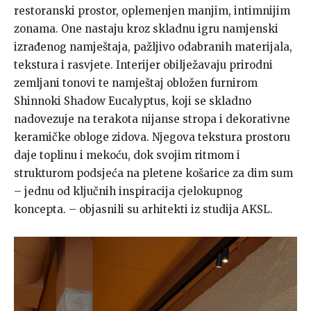
restoranski prostor, oplemenjen manjim, intimnijim
zonama. One nastaju kroz skladnu igru namjenski
izrađenog namještaja, pažljivo odabranih materijala,
tekstura i rasvjete. Interijer obilježavaju prirodni
zemljani tonovi te namještaj obložen furnirom
Shinnoki Shadow Eucalyptus, koji se skladno
nadovezuje na terakota nijanse stropa i dekorativne
keramičke obloge zidova. Njegova tekstura prostoru
daje toplinu i mekoću, dok svojim ritmom i
strukturom podsjeća na pletene košarice za dim sum
– jednu od ključnih inspiracija cjelokupnog
koncepta. – objasnili su arhitekti iz studija AKSL.