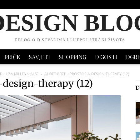
DESIGN BLO
DBLOG O D STVARIMA I LIJEPOJ STRANI ŽIVOTA
PRIČE
SAVJETI
SHOPPING
D GOSTI
DGR
THU ZA MILLENNIALSE
ALOFT-PERTH-PROSTORIA-DESIGN-THERAPY (12)
a-design-therapy (12)
D