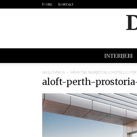
D Girl
Kontakt
INTERIJERI
NASLOVNICA
HRVATSKI NAMJEŠTAJ U HOTELU U PER
aloft-perth-prostori