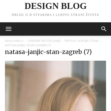
DESIGN BLOG
DBLOG O D STVARIMA I LIJEPOJ STRANI ŽIVOTA
NASLOVNICA
DNEVNIK NATAŠE JANJIĆ – PRVI DIO. KUPNJA STANA
NATASA-JANJIC-STAN-ZAGREB (7)
natasa-janjic-stan-zagreb (7)