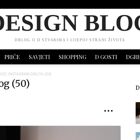
DESIGN BLO
DBLOG O D STVARIMA I LIJEPOJ STRANI ŽIVOTA
PRIČE
SAVJETI
SHOPPING
D GOSTI
DGR
ZIC-INSTAGRAM-DBLOG (50)
og (50)
D