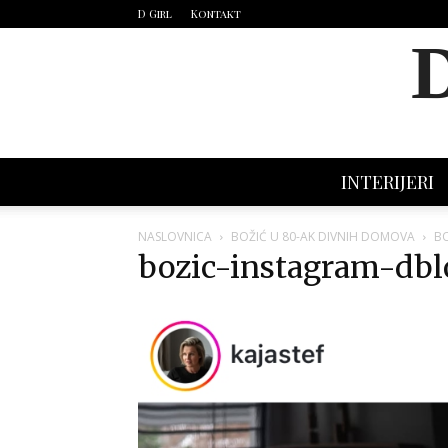
D Girl
Kontakt
INTERIJERI
NASLOVNICA
BOŽIĆ U 80-AK DIVNIH DOMOVA
BO
bozic-instagram-dbl