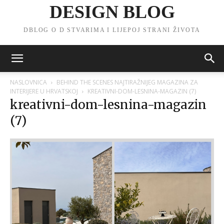
DESIGN BLOG
DBLOG O D STVARIMA I LIJEPOJ STRANI ŽIVOTA
NASLOVNICA
BEHIND THE SCENES NAJTIRAŽNIJEG MAGAZINA ZA
INTERIJERE U HRVATSKOJ
KREATIVNI-DOM-LESNINA-MAGAZIN (7)
kreativni-dom-lesnina-magazin
(7)