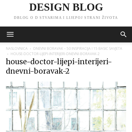
DESIGN BLOG
DBLOG O D STVARIMA I LIJEPOJ STRANI ŽIVOTA
NASLOVNICA
DNEVNI BORAVAK – 50 INSPIRACIJA I 15 BASIC SAVJETA
HOUSE-DOCTOR-LIJEPI-INTERIJERI-DNEVNI-BORAVAK-2
house-doctor-lijepi-interijeri-
dnevni-boravak-2