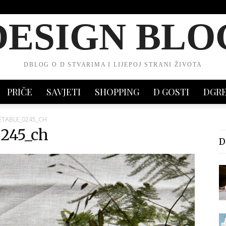
DESIGN BLO
DBLOG O D STVARIMA I LIJEPOJ STRANI ŽIVOTA
PRIČE
SAVJETI
SHOPPING
D GOSTI
DGR
ETABLE_0245_CH
0245_ch
D