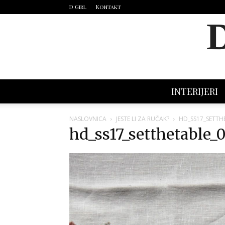
D Girl
Kontakt
INTERIJERI
NASLOVNICA
JESTE LI ZA RUČAK?
HD_SS17_SETTH
hd_ss17_setthetable_