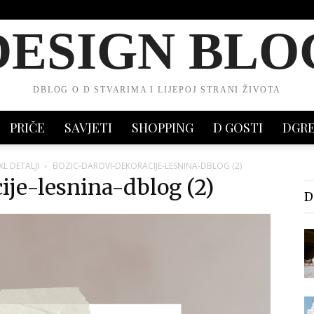
DESIGN BLO
DBLOG O D STVARIMA I LIJEPOJ STRANI ŽIVOTA
PRIČE
SAVJETI
SHOPPING
D GOSTI
DGR
XL DETALJI
BOZIC-DAROVI-DEKORACIJE-LESNINA-DBLOG (2)
ije-lesnina-dblog (2)
D