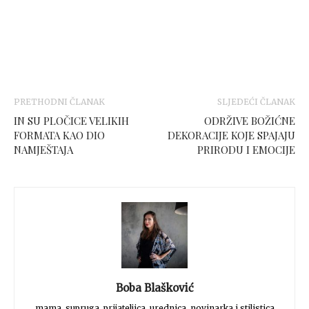
PRETHODNI ČLANAK
SLJEDEĆI ČLANAK
IN SU PLOČICE VELIKIH
ODRŽIVE BOŽIĆNE
FORMATA KAO DIO
DEKORACIJE KOJE SPAJAJU
NAMJEŠTAJA
PRIRODU I EMOCIJE
Boba Blašković
mama, supruga, prijateljica, urednica, novinarka i stilistica