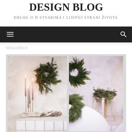
DESIGN BLOG
DBLOG O D STVARIMA I LIJEPOJ STRANI ŽIVOTA
NASLOVNICA