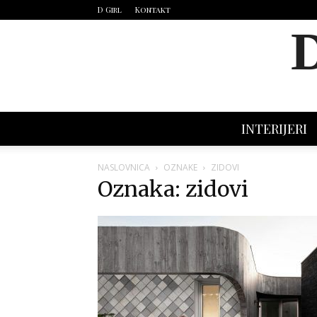
D Girl
Kontakt
INTERIJERI
NASLOVNICA
OZNAKE
ZIDOVI
Oznaka: zidovi