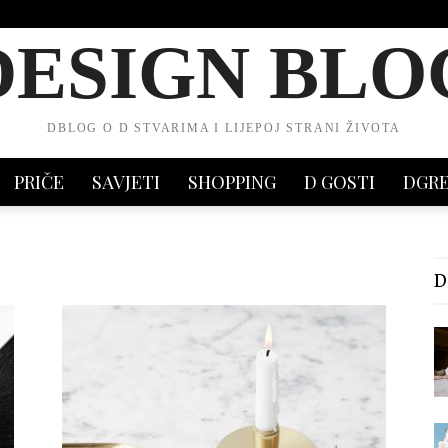
DESIGN BLO
DBLOG O D STVARIMA I LIJEPOJ STRANI ŽIVOTA
PRIČE
SAVJETI
SHOPPING
D GOSTI
DGR
D