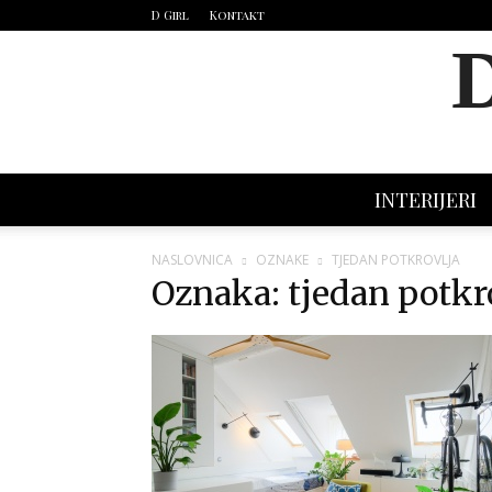
D Girl
Kontakt
INTERIJERI
NASLOVNICA
OZNAKE
TJEDAN POTKROVLJA
Oznaka: tjedan potkr