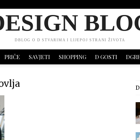
DESIGN BLO
DBLOG O D STVARIMA I LIJEPOJ STRANI ŽIVOTA
PRIČE
SAVJETI
SHOPPING
D GOSTI
DGR
ovlja
D