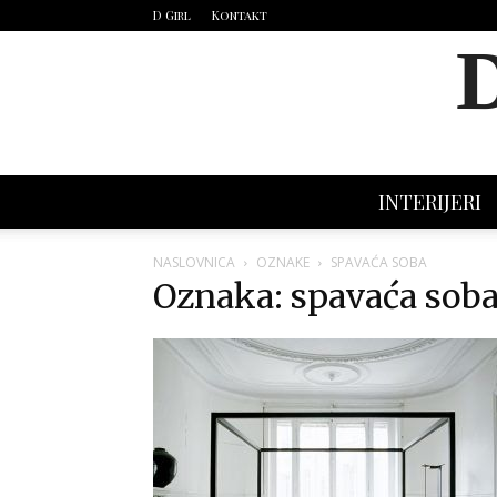
D Girl
Kontakt
INTERIJERI
NASLOVNICA
OZNAKE
SPAVAĆA SOBA
Oznaka: spavaća sob