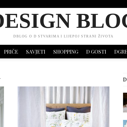
DESIGN BLO
DBLOG O D STVARIMA I LIJEPOJ STRANI ŽIVOTA
PRIČE
SAVJETI
SHOPPING
D GOSTI
DGR
a
D