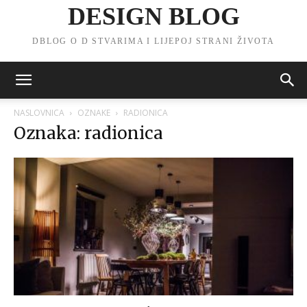
DESIGN BLOG
DBLOG O D STVARIMA I LIJEPOJ STRANI ŽIVOTA
NASLOVNICA
OZNAKE
RADIONICA
Oznaka: radionica