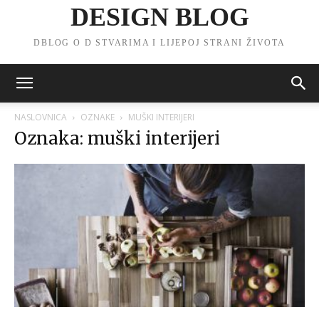
DESIGN BLOG
DBLOG O D STVARIMA I LIJEPOJ STRANI ŽIVOTA
NASLOVNICA
OZNAKE
MUŠKI INTERIJERI
Oznaka: muški interijeri