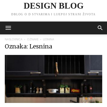
DESIGN BLOG
DBLOG O D STVARIMA I LIJEPOJ STRANI ŽIVOTA
NASLOVNICA
OZNAKE
LESNINA
Oznaka: Lesnina