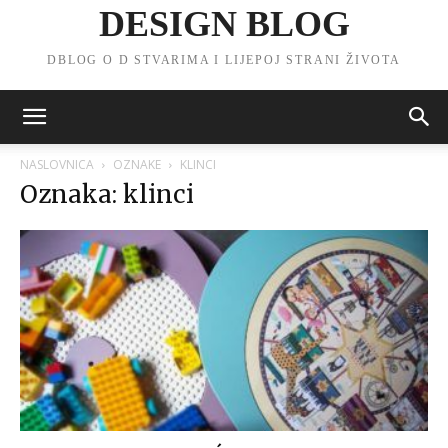
DESIGN BLOG
DBLOG O D STVARIMA I LIJEPOJ STRANI ŽIVOTA
NASLOVNICA
OZNAKE
KLINCI
Oznaka: klinci