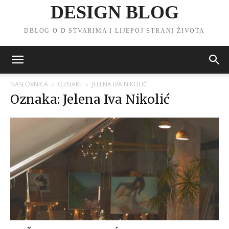
DESIGN BLOG
DBLOG O D STVARIMA I LIJEPOJ STRANI ŽIVOTA
NASLOVNICA
OZNAKE
JELENA IVA NIKOLIĆ
Oznaka: Jelena Iva Nikolić