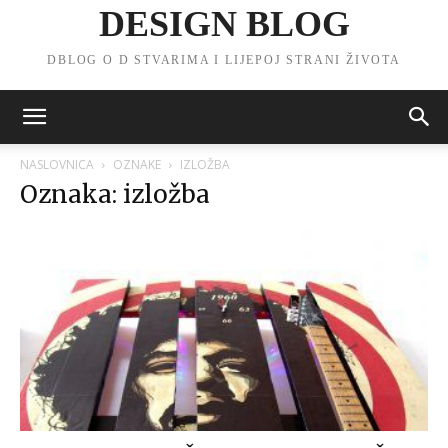
DESIGN BLOG
DBLOG O D STVARIMA I LIJEPOJ STRANI ŽIVOTA
NASLOVNICA
OZNAKE
IZLOŽBA
Oznaka: izložba