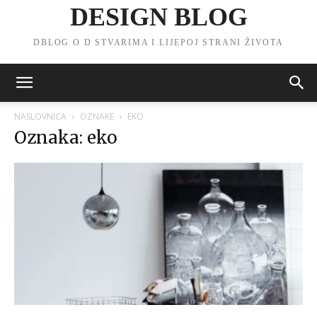
DESIGN BLOG
DBLOG O D STVARIMA I LIJEPOJ STRANI ŽIVOTA
NASLOVNICA
OZNAKE
EKO
Oznaka: eko