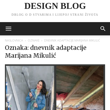
DESIGN BLOG
DBLOG O D STVARIMA I LIJEPOJ STRANI ŽIVOTA
NASLOVNICA
OZNAKE
DNEVNIK ADAPTACIJE MARIJANA MIKULIĆ
Oznaka: dnevnik adaptacije
Marijana Mikulić