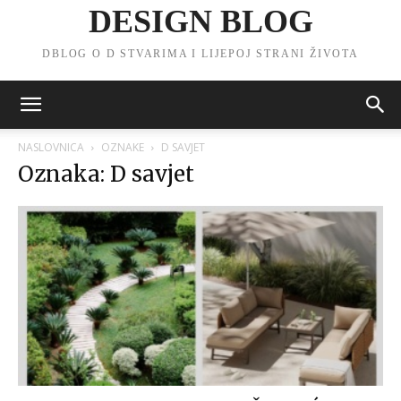
DESIGN BLOG
DBLOG O D STVARIMA I LIJEPOJ STRANI ŽIVOTA
NASLOVNICA
OZNAKE
D SAVJET
Oznaka: D savjet