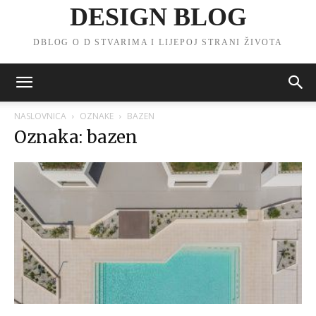
DESIGN BLOG
DBLOG O D STVARIMA I LIJEPOJ STRANI ŽIVOTA
NASLOVNICA
OZNAKE
BAZEN
Oznaka: bazen